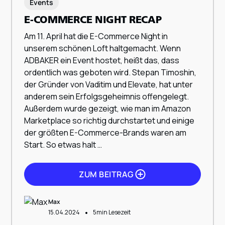
Events
E-COMMERCE NIGHT RECAP
Am 11. April hat die E-Commerce Night in
ZUM BEITRAG
unserem schönen Loft haltgemacht. Wenn
ADBAKER ein Event hostet, heißt das, dass
ordentlich was geboten wird. Stepan Timoshin,
der Gründer von Vaditim und Elevate, hat unter
anderem sein Erfolgsgeheimnis offengelegt.
Außerdem wurde gezeigt, wie man im Amazon
Marketplace so richtig durchstartet und einige
der größten E-Commerce-Brands waren am
Start. So etwas halt …
ZUM BEITRAG
Max
•
15.04.2024
5
min Lesezeit