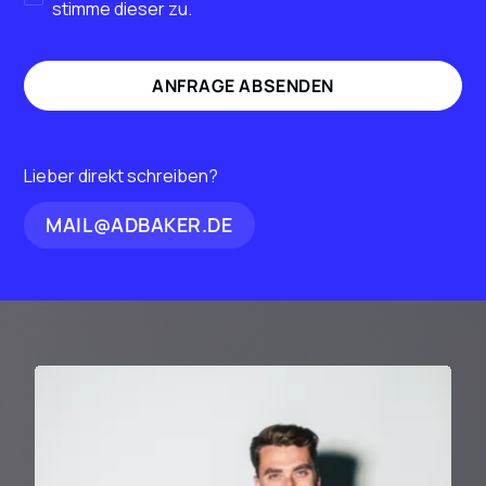
stimme dieser zu.
Lieber direkt schreiben?
MAIL@ADBAKER.DE