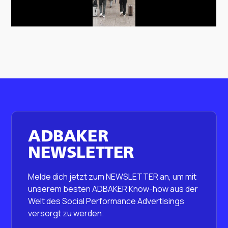
ADBAKER
NEWSLETTER
Melde dich jetzt zum NEWSLETTER an, um mit
unserem besten ADBAKER Know-how aus der
Welt des Social Performance Advertisings
versorgt zu werden.