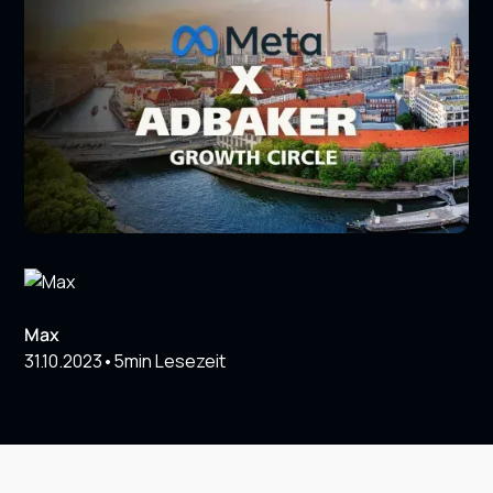
Max
31.10.2023
•
5
min Lesezeit