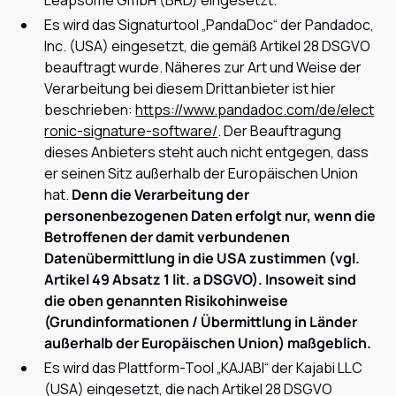
Leapsome GmbH (BRD) eingesetzt.
Es wird das Signaturtool „PandaDoc“ der Pandadoc,
Inc. (USA) eingesetzt, die gemäß Artikel 28 DSGVO
beauftragt wurde. Näheres zur Art und Weise der
Verarbeitung bei diesem Drittanbieter ist hier
beschrieben:
https://www.pandadoc.com/de/elect
ronic-signature-software/
. Der Beauftragung
dieses Anbieters steht auch nicht entgegen, dass
er seinen Sitz außerhalb der Europäischen Union
hat.
Denn die Verarbeitung der
personenbezogenen Daten erfolgt nur, wenn die
Betroffenen der damit verbundenen
Datenübermittlung in die USA zustimmen (vgl.
Artikel 49 Absatz 1 lit. a DSGVO). Insoweit sind
die oben genannten Risikohinweise
(Grundinformationen / Übermittlung in Länder
außerhalb der Europäischen Union) maßgeblich.
Es wird das Plattform-Tool „KAJABI“ der Kajabi LLC
(USA) eingesetzt, die nach Artikel 28 DSGVO