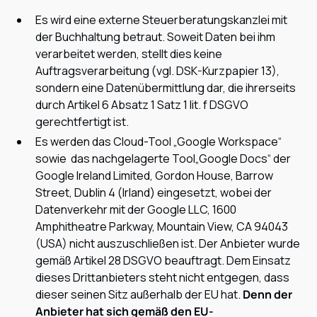
Es wird eine externe Steuerberatungskanzlei mit
der Buchhaltung betraut. Soweit Daten bei ihm
verarbeitet werden, stellt dies keine
Auftragsverarbeitung (vgl. DSK-Kurzpapier 13),
sondern eine Datenübermittlung dar, die ihrerseits
durch Artikel 6 Absatz 1 Satz 1 lit. f DSGVO
gerechtfertigt ist.
Es werden das Cloud-Tool „Google Workspace“
sowie das nachgelagerte Tool„Google Docs“ der
Google Ireland Limited, Gordon House, Barrow
Street, Dublin 4 (Irland) eingesetzt, wobei der
Datenverkehr mit der Google LLC, 1600
Amphitheatre Parkway, Mountain View, CA 94043
(USA) nicht auszuschließen ist. Der Anbieter wurde
gemäß Artikel 28 DSGVO beauftragt. Dem Einsatz
dieses Drittanbieters steht nicht entgegen, dass
dieser seinen Sitz außerhalb der EU hat.
Denn der
Anbieter hat sich gemäß den EU-