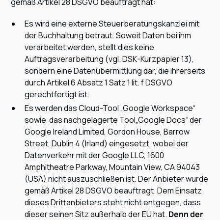
gemäß Artikel 28 DSGVO beauftragt hat:
Es wird eine externe Steuerberatungskanzlei mit
der Buchhaltung betraut. Soweit Daten bei ihm
verarbeitet werden, stellt dies keine
Auftragsverarbeitung (vgl. DSK-Kurzpapier 13),
sondern eine Datenübermittlung dar, die ihrerseits
durch Artikel 6 Absatz 1 Satz 1 lit. f DSGVO
gerechtfertigt ist.
Es werden das Cloud-Tool „Google Workspace“
sowie das nachgelagerte Tool„Google Docs“ der
Google Ireland Limited, Gordon House, Barrow
Street, Dublin 4 (Irland) eingesetzt, wobei der
Datenverkehr mit der Google LLC, 1600
Amphitheatre Parkway, Mountain View, CA 94043
(USA) nicht auszuschließen ist. Der Anbieter wurde
gemäß Artikel 28 DSGVO beauftragt. Dem Einsatz
dieses Drittanbieters steht nicht entgegen, dass
dieser seinen Sitz außerhalb der EU hat.
Denn der